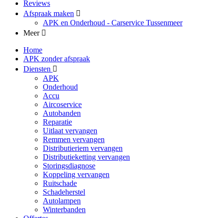
Reviews
Afspraak maken
APK en Onderhoud - Carservice Tussenmeer
Meer
Home
APK zonder afspraak
Diensten
APK
Onderhoud
Accu
Aircoservice
Autobanden
Reparatie
Uitlaat vervangen
Remmen vervangen
Distributieriem vervangen
Distributieketting vervangen
Storingsdiagnose
Koppeling vervangen
Ruitschade
Schadeherstel
Autolampen
Winterbanden