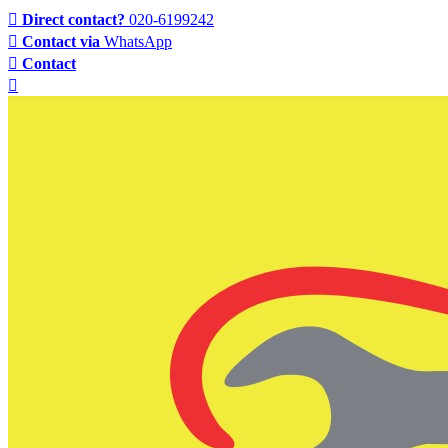
Direct contact?
020-6199242
Contact via
WhatsApp
Contact