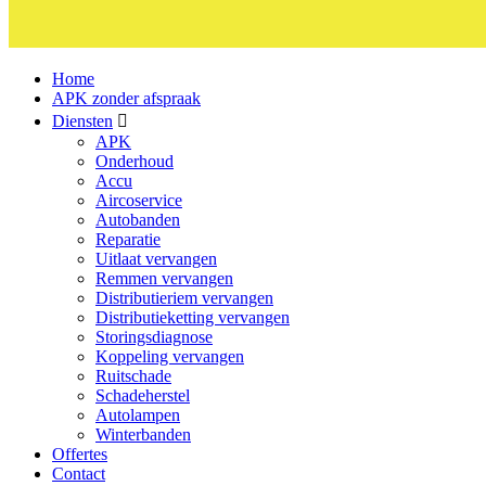
Home
APK zonder afspraak
Diensten
APK
Onderhoud
Accu
Aircoservice
Autobanden
Reparatie
Uitlaat vervangen
Remmen vervangen
Distributieriem vervangen
Distributieketting vervangen
Storingsdiagnose
Koppeling vervangen
Ruitschade
Schadeherstel
Autolampen
Winterbanden
Offertes
Contact